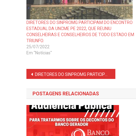
DIRETORES DO SINPROMG PARTICIPAM DO ENCONTRO
ESTADUAL DA UNCME PE 2022, QUE REUNIU
CONSELHEIRAS E CONSELHEIROS DE TODO ESTADO EM
TRIUNFO.
25/07/2022
Em "Notícias"
Navegação
DIRETORES DO SINPROMG PARTICIPAM DO ENCONTRO ESTADUAL DA UNCME PE 2022, QUE REUNIU CONSELHEIRAS E CONSELHEIROS DE TODO ESTADO EM TRIUNFO.
de
POSTAGENS RELACIONADAS
Post