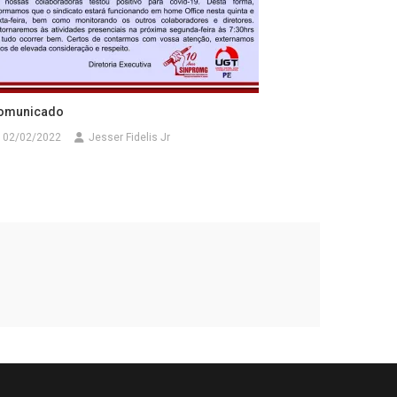
omunicado
02/02/2022
Jesser Fidelis Jr