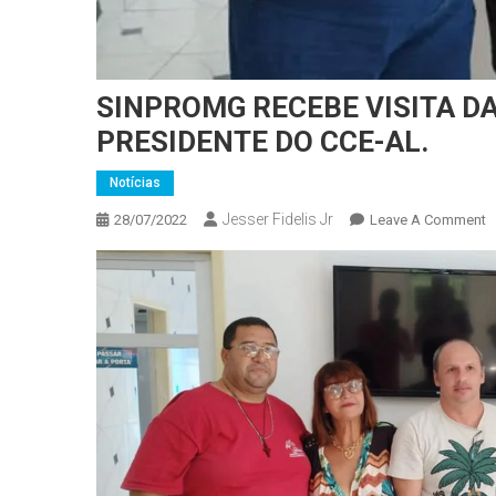
SINPROMG RECEBE VISITA D
PRESIDENTE DO CCE-AL.
Notícias
Jesser Fidelis Jr
O
28/07/2022
Leave A Comment
S
R
V
D
V
P
D
U
P
R