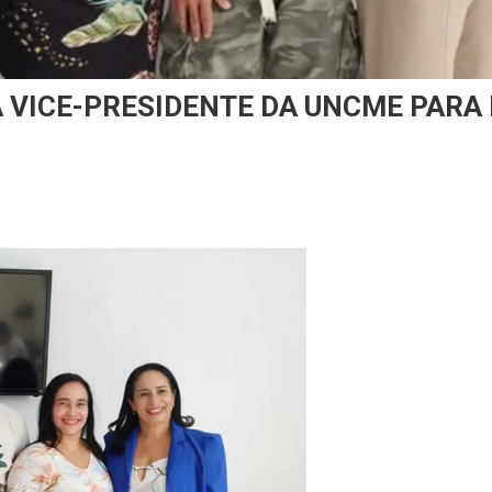
A VICE-PRESIDENTE DA UNCME PARA
n
INPROMG
ECEBE
ISITA
A
ICE-
RESIDENTE
A
NCME
ARA
EGIÃO