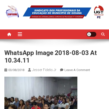
Skip
to
content
SINPROMG
Sindicato dos Profissionais da Educação do Município de Goiana
WhatsApp Image 2018-08-03 At
10.34.11
Jesser Fidelis Jr
On
03/08/2018
Leave A Comment
WhatsApp
Image
2018-
08-
03
At
10.34.11