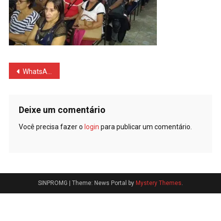
Navegação
WhatsApp Image 2018-08-03 at 10.34.11
de
Post
Deixe um comentário
Você precisa fazer o
login
para publicar um comentário.
SINPROMG
|
Theme: News Portal by
Mystery Themes
.