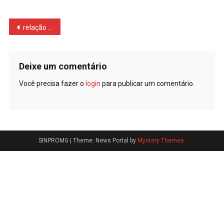
Navegação
relação aluno final
de
Post
Deixe um comentário
Você precisa fazer o
login
para publicar um comentário.
SINPROMG
|
Theme: News Portal by
Mystery Themes
.