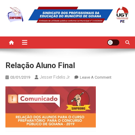
Skip
to
content
SINPROMG
Sindicato dos Profissionais da Educação do Município de Goiana
Relação Aluno Final
Jesser Fidelis Jr
On
03/01/2019
Leave A Comment
Relação
Aluno
Final