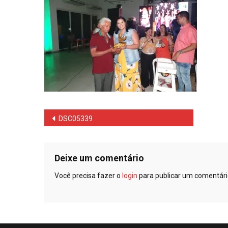
Navegação
DSC05339
de
Post
Deixe um comentário
Você precisa fazer o
login
para publicar um comentári