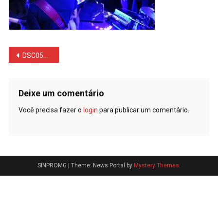
Navegação
DSC05285
de
Post
Deixe um comentário
Você precisa fazer o
login
para publicar um comentário.
SINPROMG
|
Theme: News Portal by
Mystery Themes
.