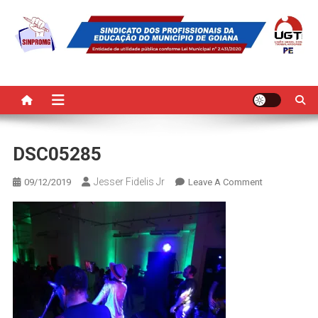
Skip
to
content
SINPROMG
Sindicato dos Profissionais da Educação do Município de Goiana
DSC05285
Jesser Fidelis Jr
On
09/12/2019
Leave A Comment
DSC05285