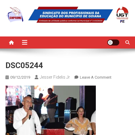
Skip
to
content
SINPROMG
Sindicato dos Profissionais da Educação do Município de Goiana
DSC05244
Jesser Fidelis Jr
On
09/12/2019
Leave A Comment
DSC05244