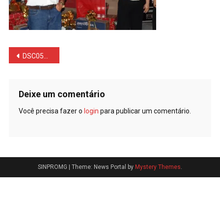
Navegação
DSC05244
de
Post
Deixe um comentário
Você precisa fazer o
login
para publicar um comentário.
SINPROMG
|
Theme: News Portal by
Mystery Themes
.