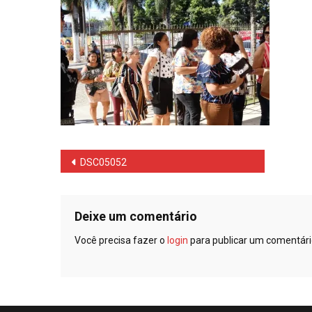
Navegação
DSC05052
de
Post
Deixe um comentário
Você precisa fazer o
login
para publicar um comentári