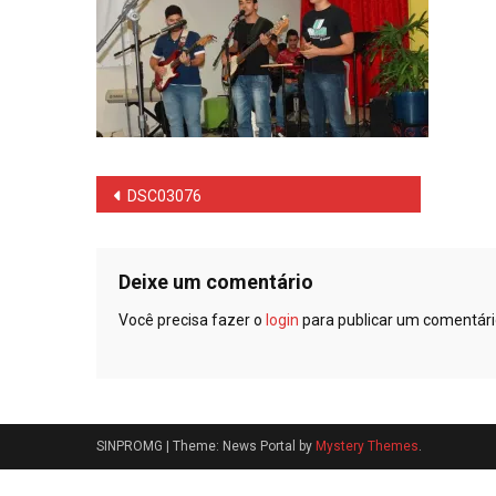
Navegação
DSC03076
de
Post
Deixe um comentário
Você precisa fazer o
login
para publicar um comentári
SINPROMG
|
Theme: News Portal by
Mystery Themes
.