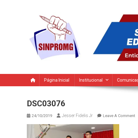
Skip
to
content
SINPROMG
Sindicato dos Profissionais da Educação do Município de
Página Inicial
Institucional
Comunica
DSC03076
Jesser Fidelis Jr
O
24/10/2019
Leave A Comment
D