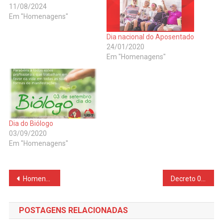
11/08/2024
Em "Homenagens"
Dia nacional do Aposentado
24/01/2020
Em "Homenagens"
Dia do Biólogo
03/09/2020
Em "Homenagens"
Navegação
Homenagem ao Dia dos Pais
Decreto 046/2020
de
POSTAGENS RELACIONADAS
Post