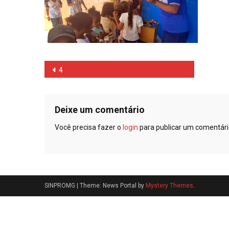
Navegação
4
de
Post
Deixe um comentário
Você precisa fazer o
login
para publicar um comentári
SINPROMG
|
Theme: News Portal by
Mystery Themes
.