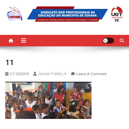
Skip
to
content
SINPROMG
Sindicato dos Profissionais da Educação do Município de Goiana
11
Jesser Fidelis Jr
On
21/10/2019
Leave A Comment
11