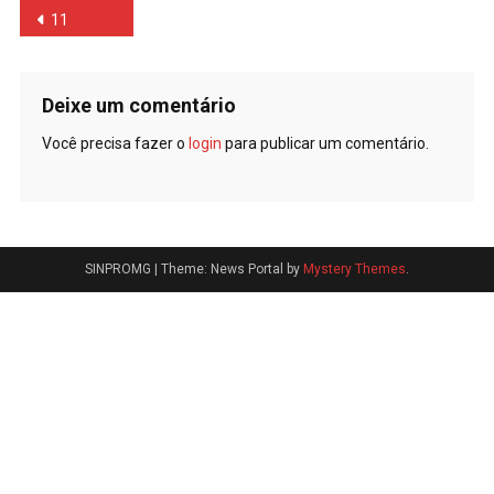
Navegação
11
de
Post
Deixe um comentário
Você precisa fazer o
login
para publicar um comentário.
SINPROMG
|
Theme: News Portal by
Mystery Themes
.