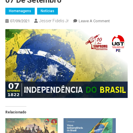
07 De Setembro
Homenagens
Notícias
Jesser Fidelis Jr
On
07/09/2021
Leave A Comment
07
De
Setembro
Relacionado