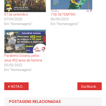
07 de setembro
7 DE SETEMTRO
07/09/2020
06/09/2023
Em "Homenagens"
Em "Homenagens"
Parabéns Goiana, pelos
seus 452 anos de história
05/05/2022
Em "Homenagens"
Navegação
NOTA DE FALECIMENTO: PROFESSORA FÁTIMA MORAES
Dia Mundial da Alfabetização
de
POSTAGENS RELACIONADAS
Post