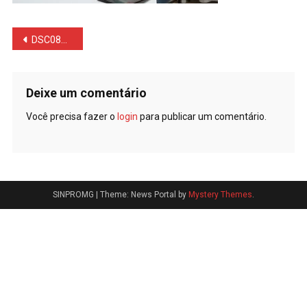
Navegação
DSC08795
de
Post
Deixe um comentário
Você precisa fazer o
login
para publicar um comentário.
SINPROMG
|
Theme: News Portal by
Mystery Themes
.