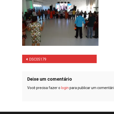
Navegação
DSC05179
de
Post
Deixe um comentário
Você precisa fazer o
login
para publicar um comentári