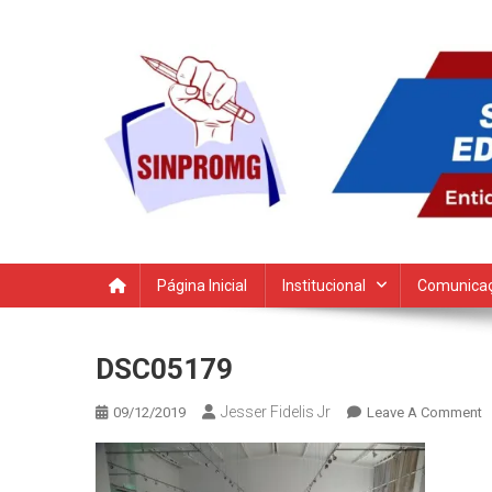
Skip
to
content
SINPROMG
Sindicato dos Profissionais da Educação do Município de
Página Inicial
Institucional
Comunica
DSC05179
Jesser Fidelis Jr
O
09/12/2019
Leave A Comment
D